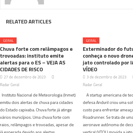
RELATED ARTICLES
GERAL
GERAL
Chuva forte com relâmpagos e
Exterminador do fut
trovoadas: instituto emite
conheça o novo drone
alertas para o ES – VEJA AS
jato controlado por I
CIDADES DE RISCO
VÍDEO
27 de dezembro de 2023
3 de dezembro de 2023
Radar Geral
Radar Geral
Instituto Nacional de Meteorologia (Inmet)
A startup americana de tec
emitiu dois alertas de chuva para cidades
defesa Anduril criou uma so
do Estado capixaba. Chuva forte já atinge
custo para enfrentar ameaça
vários municípios. Uma chuva forte com
Roadrunner. Se trata de u
raios, relâmpagos e trovoadas, apesar de
aeronave autônoma de dec
já esperada devido aos alertas
vertical (VTOL) movida a jat