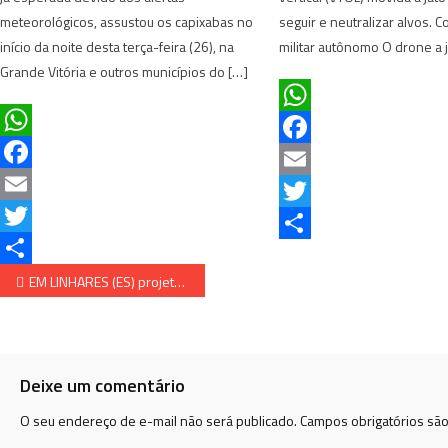
meteorológicos, assustou os capixabas no
seguir e neutralizar alvos. 
início da noite desta terça-feira (26), na
militar autônomo O drone a j
Grande Vitória e outros municípios do […]
WhatsApp
WhatsApp
Facebook
Facebook
Email
Email
Twitter
Twitter
Share
Navegação de Post
Share
EM LINHARES (ES) projeto de lei do primeiro emprego foi apresentado em evento nacional
Deixe um comentário
O seu endereço de e-mail não será publicado.
Campos obrigatórios sã