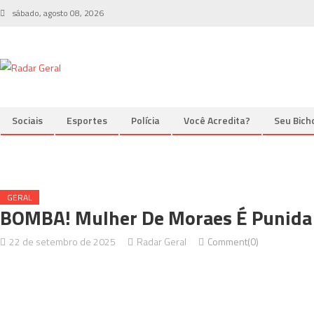
Skip to content
sábado, agosto 08, 2026
Sociais
Esportes
Polícia
Você Acredita?
Seu Bich
GERAL
BOMBA! Mulher De Moraes É Punida
22 de setembro de 2025
Radar Geral
Comment(0)