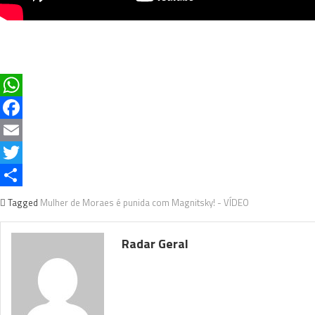
WhatsApp
Facebook
Email
Twitter
Share
Tagged
Mulher de Moraes é punida com Magnitsky! - VÍDEO
Radar Geral