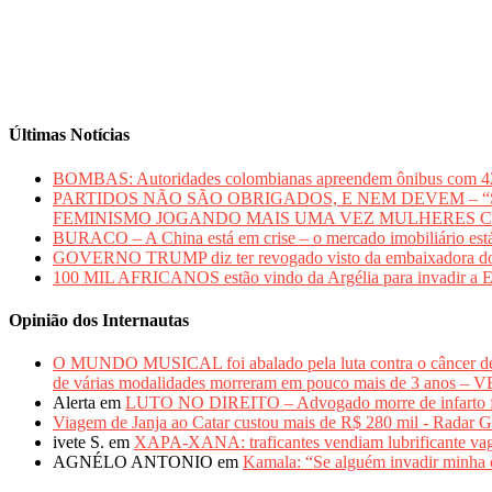
Últimas Notícias
BOMBAS: Autoridades colombianas apreendem ônibus com 420 qui
PARTIDOS NÃO SÃO OBRIGADOS, E NEM DEVEM – “Sem mu
FEMINISMO JOGANDO MAIS UMA VEZ MULHERES 
BURACO – A China está em crise – o mercado imobiliário está
GOVERNO TRUMP diz ter revogado visto da embaixadora do Bras
100 MIL AFRICANOS estão vindo da Argélia para inv
Opinião dos Internautas
O MUNDO MUSICAL foi abalado pela luta contra o câncer 
de várias modalidades morreram em pouco mais de 3 anos 
Alerta
em
LUTO NO DIREITO – Advogado morre de infarto fulm
Viagem de Janja ao Catar custou mais de R$ 280 mil - Radar G
ivete S.
em
XAPA-XANA: traficantes vendiam lubrificante vag
AGNÉLO ANTONIO
em
Kamala: “Se alguém invadir minha c