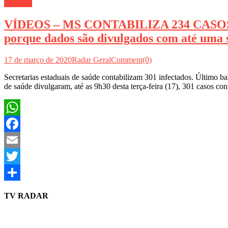
SAÚDE
VÍDEOS – MS CONTABILIZA 234 CASOS E
porque dados são divulgados com até uma se
17 de março de 2020
Radar Geral
Comment(0)
Secretarias estaduais de saúde contabilizam 301 infectados. Último b
de saúde divulgaram, até as 9h30 desta terça-feira (17), 301 casos c
WhatsApp
Facebook
Email
Twitter
Share
TV RADAR