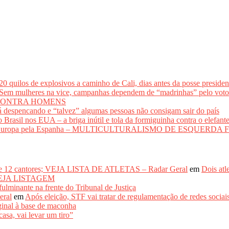
los de explosivos a caminho de Cali, dias antes da posse presidenci
lheres na vice, campanhas dependem de “madrinhas” pelo 
CONTRA HOMENS
 despencando e “talvez” algumas pessoas não consigam sair do país
il nos EUA – a briga inútil e tola da formiguinha contra o elefant
adir a Europa pela Espanha – MULTICULTURALISMO DE ESQUER
de 12 cantores; VEJA LISTA DE ATLETAS – Radar Geral
em
Dois atl
– VEJA LISTAGEM
inante na frente do Tribunal de Justiça
eral
em
Após eleição, STF vai tratar de regulamentação de re
inal à base de maconha
asa, vai levar um tiro”