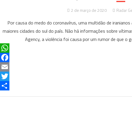
2 de março de 2020
Radar Ge
Por causa do medo do coronavírus, uma multidão de iraniano
maiores cidades do sul do país. Não há informações sobre vítim
Agency, a violência foi causa por um rumor de que o g
What
Face
Email
Twitt
Share