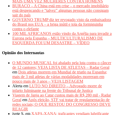
MAIS UMA VEZ MULHERES CONTRA HOMENS
BURACO – A China está em crise – o mercado imobiliário
está despencando e “talvez” algumas pessoas não consigam
sair do país
GOVERNO TRUMP diz ter revogado visto da embaixadora
do Brasil nos EUA – a briga inútil e tola da formiguinha
contra o elefante
100 MIL AFRICANOS estão vindo da Argélia para invadir a
Europa pela Espanha – MULTICULTURALISMO DE
ESQUERDA FOI UM DESASTRE – VÍDEO
Opinião dos Internautas
O MUNDO MUSICAL foi abalado pela luta contra o câncer
de 12 cantores; VEJA LISTA DE ATLETAS – Radar Geral
em
Dois atletas morrem em Mundial de triatlo na Espanha;
mais de 3 mil atletas de várias modalidades morreram em
pouco mais de 3 anos – VEJA LISTAGEM
Alerta
em
LUTO NO DIREITO – Advogado morre de
infarto fulminante na frente do Tribunal de Justiça
Viagem de Janja ao Catar custou mais de R$ 280 mil - Radar
Geral
em
Após eleição, STF vai tratar de regulamentação de
redes sociais; O QUE RESTOU DO CONGRESSO DEVE
REAGIR
ivete S.
em
XAPA-XANA: traficantes vendiam lubrificante