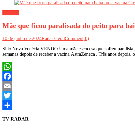
SAÚDE
Mãe que ficou paralisada do peito para ba
10 de junho de 2024
Radar Geral
Comment(0)
Sitio Nova Venécia VENDO Uma mãe escocesa que sofreu paralisia gr
semanas depois de receber a vacina AstraZeneca . Três anos depois
WhatsApp
Facebook
Email
Twitter
Share
TV RADAR