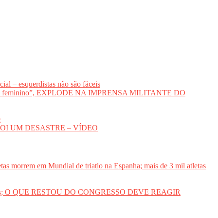
al – esquerdistas não são fáceis
voto feminino”, EXPLODE NA IMPRENSA MILITANTE DO
e
DA FOI UM DESASTRE – VÍDEO
etas morrem em Mundial de triatlo na Espanha; mais de 3 mil atletas
des sociais; O QUE RESTOU DO CONGRESSO DEVE REAGIR