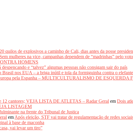
los de explosivos a caminho de Cali, dias antes da posse presidenci
lheres na vice, campanhas dependem de “madrinhas” pelo 
CONTRA HOMENS
 despencando e “talvez” algumas pessoas não consigam sair do país
il nos EUA – a briga inútil e tola da formiguinha contra o elefant
adir a Europa pela Espanha – MULTICULTURALISMO DE ESQUER
de 12 cantores; VEJA LISTA DE ATLETAS – Radar Geral
em
Dois atl
– VEJA LISTAGEM
inante na frente do Tribunal de Justiça
eral
em
Após eleição, STF vai tratar de regulamentação de re
inal à base de maconha
asa, vai levar um tiro”