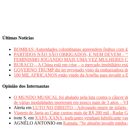
Últimas Notícias
BOMBAS: Autoridades colombianas apreendem ônibus com 420 qui
PARTIDOS NÃO SÃO OBRIGADOS, E NEM DEVEM – “Sem mu
FEMINISMO JOGANDO MAIS UMA VEZ MULHERES 
BURACO – A China está em crise – o mercado imobiliário está
GOVERNO TRUMP diz ter revogado visto da embaixadora do Bras
100 MIL AFRICANOS estão vindo da Argélia para inv
Opinião dos Internautas
O MUNDO MUSICAL foi abalado pela luta contra o câncer 
de várias modalidades morreram em pouco mais de 3 anos 
Alerta
em
LUTO NO DIREITO – Advogado morre de infarto fulm
Viagem de Janja ao Catar custou mais de R$ 280 mil - Radar G
ivete S.
em
XAPA-XANA: traficantes vendiam lubrificante vag
AGNÉLO ANTONIO
em
Kamala: “Se alguém invadir minha c