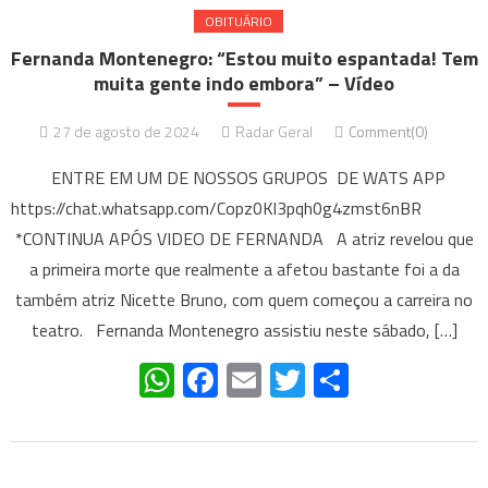
OBITUÁRIO
Fernanda Montenegro: “Estou muito espantada! Tem
muita gente indo embora” – Vídeo
27 de agosto de 2024
Radar Geral
Comment(0)
ENTRE EM UM DE NOSSOS GRUPOS DE WATS APP
https://chat.whatsapp.com/Copz0Kl3pqh0g4zmst6nBR
*CONTINUA APÓS VIDEO DE FERNANDA A atriz revelou que
a primeira morte que realmente a afetou bastante foi a da
também atriz Nicette Bruno, com quem começou a carreira no
teatro. Fernanda Montenegro assistiu neste sábado, […]
WhatsApp
Facebook
Email
Twitter
Share