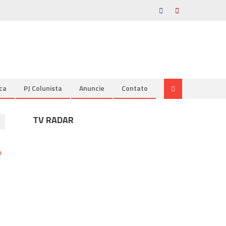
ica
PJ Colunista
Anuncie
Contato
TV RADAR