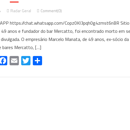
4
Radar Geral
Comment(0)
https://chat.whatsapp.com/Copz0Kl3pqh0g4zmst6nBR Sitio
49 anos e fundador do bar Mercatto, foi encontrado morto em s
divulgada. O empresário Marcelo Manata, de 49 anos, ex-sócio da
e bares Mercatto, […]
WhatsApp
Facebook
Email
Twitter
Share