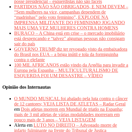
posse presidencial – esquerdistas não são fáceis
PARTIDOS NÃO SÃO OBRIGADOS, E NEM DEVEM –
“Sem mulheres na vice, campanhas dependem de
“madrinhas” pelo voto feminino”, EXPLODE NA
IMPRENSA MILITANTE DO FEMINISMO JOGANDO
MAIS UMA VEZ MULHERES CONTRA HOMENS
BURACO – A China está em crise – o mercado imobiliário
está despencando e “talvez” algumas pessoas não consigam
sair do país
GOVERNO TRUMP diz ter revogado visto da embaixadora
do Brasil nos EUA – a briga inútil e tola da formiguinha
contra o elefante
100 MIL AFRICANOS estão vindo da Argélia para invadir a
Europa pela Espanha – MULTICULTURALISMO DE
ESQUERDA FOI UM DESASTRE – VÍDEO
Opinião dos Internautas
O MUNDO MUSICAL foi abalado pela luta contra o câncer
de 12 cantores; VEJA LISTA DE ATLETAS – Radar Geral
em
Dois atletas morrem em Mundial de triatlo na Espanha;
mais de 3 mil atletas de várias modalidades morreram em
pouco mais de 3 anos – VEJA LISTAGEM
Alerta
em
LUTO NO DIREITO – Advogado morre de
infarto fulminante na frente do Tribunal de Justiça