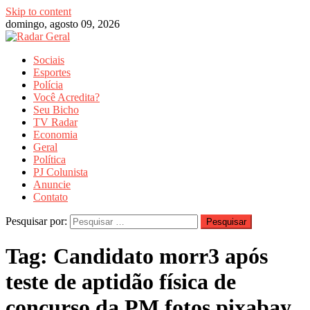
Skip to content
domingo, agosto 09, 2026
Sociais
Esportes
Polícia
Você Acredita?
Seu Bicho
TV Radar
Economia
Geral
Política
PJ Colunista
Anuncie
Contato
Pesquisar por:
Tag:
Candidato morr3 após
teste de aptidão física de
concurso da PM fotos pixabay