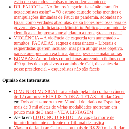
estão desesperados – coisas ruins podem acontecer
DR. FAUCCI – “No fim, os ‘negacionistas’ não eram tão
negacionistas assim” – “O estrago causado pelas mentiras e
manipulações ilimitadas de Fauci na pandemia, adotadas no
Brasil como verdades absolutas, deixa lições preciosas para os
governantes, o Judiciário, o Ministério Público, a comunidade
científica e a imprensa, que ajudaram a propagá-las no país”
VIOLÊNCIA – A violência de esquerda tem aumentado –
tumultos, FACADAS, saques e assassinatos – Liberais e
esquerdistas querem inclusão, mas para atingir esse objetivo,
parece que precisam excluir algumas pessoas e matar outras
BOMBAS: Autoridades colombianas apreendem ônibus com
420 quilos de explosivos a caminho de Cali, dias antes da
posse presidencial – esquerdistas não são fáceis
Opinião dos Internautas
O MUNDO MUSICAL foi abalado pela luta contra o câncer
de 12 cantores; VEJA LISTA DE ATLETAS – Radar Geral
em
Dois atletas morrem em Mundial de triatlo na Espanha;
mais de 3 mil atletas de várias modalidades morreram em
pouco mais de 3 anos – VEJA LISTAGEM
Alerta
em
LUTO NO DIREITO – Advogado morre de
infarto fulminante na frente do Tribunal de Justiça
Viagem de Janja ao Catar custou mais de R$ 280 mil - Radar