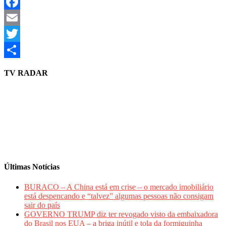
WhatsApp
Facebook
Email
Twitter
Share
TV RADAR
Últimas Notícias
BURACO – A China está em crise – o mercado imobiliário
está despencando e “talvez” algumas pessoas não consigam
sair do país
GOVERNO TRUMP diz ter revogado visto da embaixadora
do Brasil nos EUA – a briga inútil e tola da formiguinha