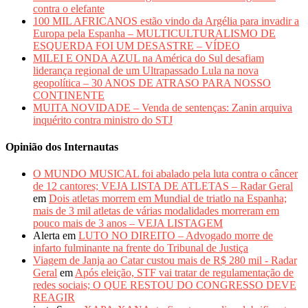
contra o elefante
100 MIL AFRICANOS estão vindo da Argélia para invadir a
Europa pela Espanha – MULTICULTURALISMO DE
ESQUERDA FOI UM DESASTRE – VÍDEO
MILEI E ONDA AZUL na América do Sul desafiam
liderança regional de um Ultrapassado Lula na nova
geopolítica – 30 ANOS DE ATRASO PARA NOSSO
CONTINENTE
MUITA NOVIDADE – Venda de sentenças: Zanin arquiva
inquérito contra ministro do STJ
Opinião dos Internautas
O MUNDO MUSICAL foi abalado pela luta contra o câncer
de 12 cantores; VEJA LISTA DE ATLETAS – Radar Geral
em
Dois atletas morrem em Mundial de triatlo na Espanha;
mais de 3 mil atletas de várias modalidades morreram em
pouco mais de 3 anos – VEJA LISTAGEM
Alerta
em
LUTO NO DIREITO – Advogado morre de
infarto fulminante na frente do Tribunal de Justiça
Viagem de Janja ao Catar custou mais de R$ 280 mil - Radar
Geral
em
Após eleição, STF vai tratar de regulamentação de
redes sociais; O QUE RESTOU DO CONGRESSO DEVE
REAGIR