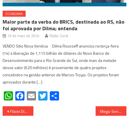
ECONOMIA
Maior parte da verba do BRICS, destinada ao RS, não
foi aprovada por Dilma; entenda
16 de maio de 2024
Radar Geral
VENDO Sitio Nova Venécia Dilma Rousseff anunciou na terça-feira
(14) a liberação de 1,115 bilhão de dólares do Novo Banco de
Desenvolvimento para o Rio Grande do Sul, onde mais da metade
desse valor (620 milhões) é proveniente de quatro projetos
concebidos na gestão anterior de Marcos Troyjo. Os projetos foram
aprovados durante […]
WhatsApp
Facebook
Email
Twitter
Share
Navegação
Flávio Dino detalha Programa de Ação de Segurança (PAS)
Mega-Sena concurso 2614: confira o resultado com prêmio de R$ 70 milhões
de