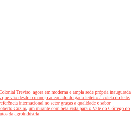
Colonial Treviso
,
agora em moderna e ampla sede própria inaugurada
s que vão desde o manejo adequado do gado leiteiro à coleta do leite.
eferência internacional no setor graças a qualidade e sabor
oberto Cuzini
,
um mirante com bela vista para o Vale do Córrego do
tos da agroindústria