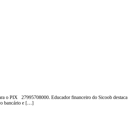
o para o PIX 27995708000. Educador financeiro do Sicoob destaca
vo bancário e […]