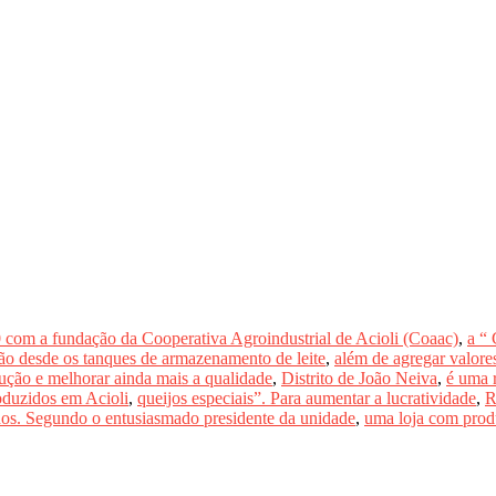
0 com a fundação da Cooperativa Agroindustrial de Acioli (Coaac)
,
a “ 
vão desde os tanques de armazenamento de leite
,
além de agregar valore
ução e melhorar ainda mais a qualidade
,
Distrito de João Neiva
,
é uma r
oduzidos em Acioli
,
queijos especiais”. Para aumentar a lucratividade
,
R
dos. Segundo o entusiasmado presidente da unidade
,
uma loja com produ