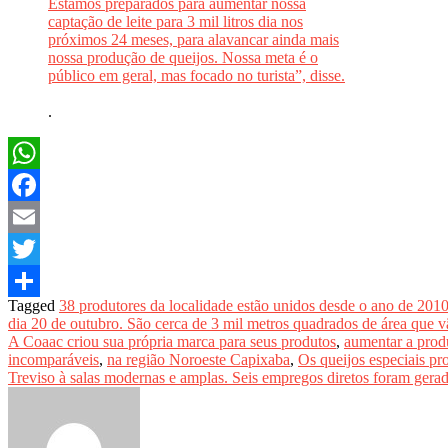
.
WhatsApp
Facebook
Email
Twitter
Tagged
38 produtores da localidade estão unidos desde o ano de 201
Share
dia 20 de outubro. São cerca de 3 mil metros quadrados de área que 
A Coaac criou sua própria marca para seus produtos
,
aumentar a prod
incomparáveis
,
na região Noroeste Capixaba
,
Os queijos especiais pr
Treviso à salas modernas e amplas. Seis empregos diretos foram gera