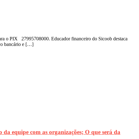
o para o PIX 27995708000. Educador financeiro do Sicoob destaca
vo bancário e […]
 da equipe com as organizações; O que será da