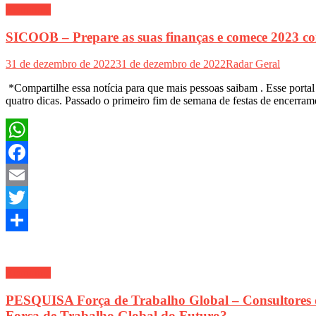
Economia
SICOOB – Prepare as suas finanças e comece 2023 com o
31 de dezembro de 2022
31 de dezembro de 2022
Radar Geral
*Compartilhe essa notícia para que mais pessoas saibam . Esse port
quatro dicas. Passado o primeiro fim de semana de festas de encerram
WhatsApp
Facebook
Email
Twitter
Share
Economia
PESQUISA Força de Trabalho Global – Consultores de
Força de Trabalho Global do Futuro?