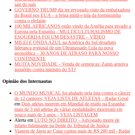
sair do país
GOVERNO TRUMP diz ter revogado visto da embaixadora
do Brasil nos EUA – a briga inútil e tola da formiguinha
contra o elefante
100 MIL AFRICANOS estão vindo da Argélia para invadir a
Europa pela Espanha – MULTICULTURALISMO DE
ESQUERDA FOI UM DESASTRE – VÍDEO
MILEI E ONDA AZUL na América do Sul desafiam
liderança regional de um Ultrapassado Lula na nova
geopolítica – 30 ANOS DE ATRASO PARA NOSSO
CONTINENTE
MUITA NOVIDADE – Venda de sentenças: Zanin arquiva
inquérito contra ministro do STJ
Opinião dos Internautas
O MUNDO MUSICAL foi abalado pela luta contra o câncer
de 12 cantores; VEJA LISTA DE ATLETAS – Radar Geral
em
Dois atletas morrem em Mundial de triatlo na Espanha;
mais de 3 mil atletas de várias modalidades morreram em
pouco mais de 3 anos – VEJA LISTAGEM
Alerta
em
LUTO NO DIREITO – Advogado morre de
infarto fulminante na frente do Tribunal de Justiça
Viagem de Janja ao Catar custou mais de R$ 280 mil - Radar