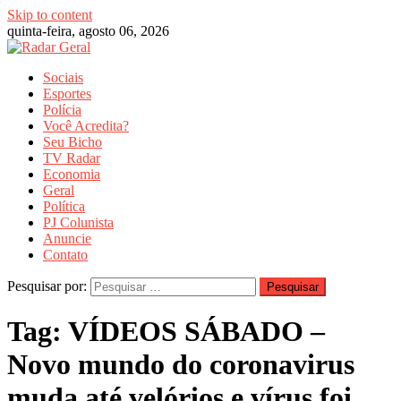
Skip to content
quinta-feira, agosto 06, 2026
Sociais
Esportes
Polícia
Você Acredita?
Seu Bicho
TV Radar
Economia
Geral
Política
PJ Colunista
Anuncie
Contato
Pesquisar por:
Tag:
VÍDEOS SÁBADO –
Novo mundo do coronavirus
muda até velórios e vírus foi