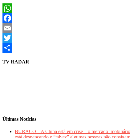
WhatsApp
Facebook
Email
Twitter
Share
TV RADAR
Últimas Notícias
BURACO – A China está em crise – o mercado imobiliário
está despencando e “talvez” algumas pessoas não consigam