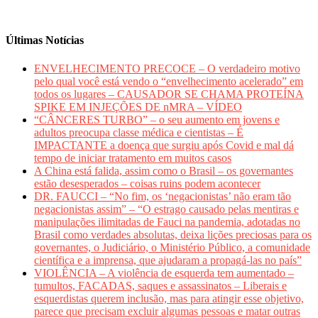
Últimas Notícias
ENVELHECIMENTO PRECOCE – O verdadeiro motivo
pelo qual você está vendo o “envelhecimento acelerado” em
todos os lugares – CAUSADOR SE CHAMA PROTEÍNA
SPIKE EM INJEÇÕES DE nMRA – VÍDEO
“CÂNCERES TURBO” – o seu aumento em jovens e
adultos preocupa classe médica e cientistas – É
IMPACTANTE a doença que surgiu após Covid e mal dá
tempo de iniciar tratamento em muitos casos
A China está falida, assim como o Brasil – os governantes
estão desesperados – coisas ruins podem acontecer
DR. FAUCCI – “No fim, os ‘negacionistas’ não eram tão
negacionistas assim” – “O estrago causado pelas mentiras e
manipulações ilimitadas de Fauci na pandemia, adotadas no
Brasil como verdades absolutas, deixa lições preciosas para os
governantes, o Judiciário, o Ministério Público, a comunidade
científica e a imprensa, que ajudaram a propagá-las no país”
VIOLÊNCIA – A violência de esquerda tem aumentado –
tumultos, FACADAS, saques e assassinatos – Liberais e
esquerdistas querem inclusão, mas para atingir esse objetivo,
parece que precisam excluir algumas pessoas e matar outras