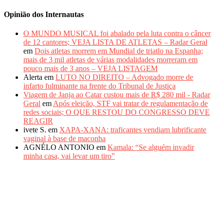
Opinião dos Internautas
O MUNDO MUSICAL foi abalado pela luta contra o câncer
de 12 cantores; VEJA LISTA DE ATLETAS – Radar Geral
em
Dois atletas morrem em Mundial de triatlo na Espanha;
mais de 3 mil atletas de várias modalidades morreram em
pouco mais de 3 anos – VEJA LISTAGEM
Alerta
em
LUTO NO DIREITO – Advogado morre de
infarto fulminante na frente do Tribunal de Justiça
Viagem de Janja ao Catar custou mais de R$ 280 mil - Radar
Geral
em
Após eleição, STF vai tratar de regulamentação de
redes sociais; O QUE RESTOU DO CONGRESSO DEVE
REAGIR
ivete S.
em
XAPA-XANA: traficantes vendiam lubrificante
vaginal à base de maconha
AGNÉLO ANTONIO
em
Kamala: “Se alguém invadir
minha casa, vai levar um tiro”