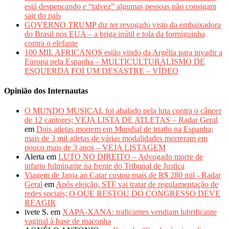
está despencando e “talvez” algumas pessoas não consigam
sair do país
GOVERNO TRUMP diz ter revogado visto da embaixadora
do Brasil nos EUA – a briga inútil e tola da formiguinha
contra o elefante
100 MIL AFRICANOS estão vindo da Argélia para invadir a
Europa pela Espanha – MULTICULTURALISMO DE
ESQUERDA FOI UM DESASTRE – VÍDEO
Opinião dos Internautas
O MUNDO MUSICAL foi abalado pela luta contra o câncer
de 12 cantores; VEJA LISTA DE ATLETAS – Radar Geral
em
Dois atletas morrem em Mundial de triatlo na Espanha;
mais de 3 mil atletas de várias modalidades morreram em
pouco mais de 3 anos – VEJA LISTAGEM
Alerta
em
LUTO NO DIREITO – Advogado morre de
infarto fulminante na frente do Tribunal de Justiça
Viagem de Janja ao Catar custou mais de R$ 280 mil - Radar
Geral
em
Após eleição, STF vai tratar de regulamentação de
redes sociais; O QUE RESTOU DO CONGRESSO DEVE
REAGIR
ivete S.
em
XAPA-XANA: traficantes vendiam lubrificante
vaginal à base de maconha