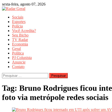
Skip
sexta-feira, agosto 07, 2026
to
content
Sociais
Esportes
Polícia
Você Acredita?
Seu Bicho
TV Radar
Economia
Geral
Política
PJ Colunista
Anuncie
Contato
Pesquisar
por:
Tag:
Bruno Rodrigues ficou int
foto via metrópole redes sociais