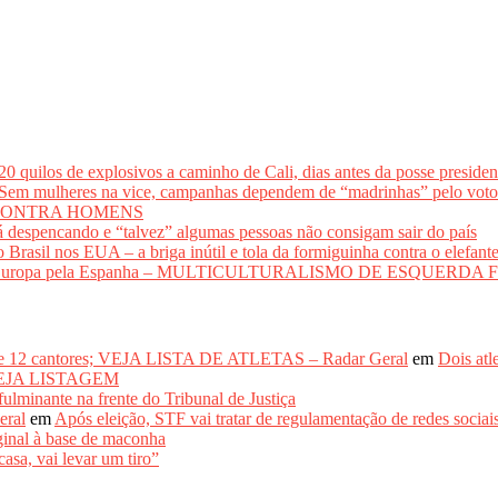
los de explosivos a caminho de Cali, dias antes da posse presidenci
lheres na vice, campanhas dependem de “madrinhas” pelo 
CONTRA HOMENS
 despencando e “talvez” algumas pessoas não consigam sair do país
il nos EUA – a briga inútil e tola da formiguinha contra o elefant
adir a Europa pela Espanha – MULTICULTURALISMO DE ESQUER
de 12 cantores; VEJA LISTA DE ATLETAS – Radar Geral
em
Dois atl
– VEJA LISTAGEM
inante na frente do Tribunal de Justiça
eral
em
Após eleição, STF vai tratar de regulamentação de re
inal à base de maconha
asa, vai levar um tiro”