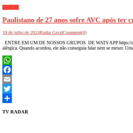
SAÚDE
Paulistano de 27 anos sofre AVC após ter c
19 de julho de 2024
Radar Geral
Comment(0)
ENTRE EM UM DE NOSSOS GRUPOS DE WATS APP https://chat.w
alérgica. Quando acordou, ele não conseguia falar nem se mexer. Uma
WhatsApp
Facebook
Email
Twitter
Share
TV RADAR