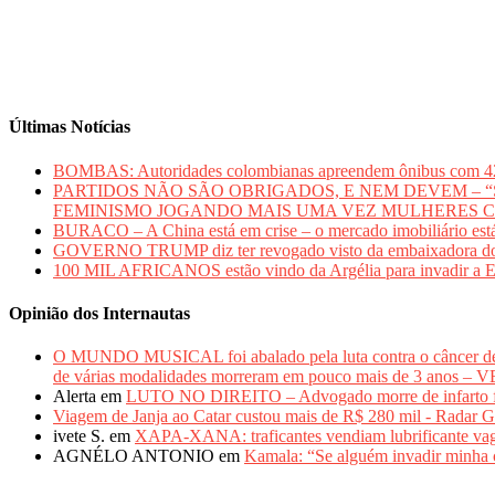
Últimas Notícias
BOMBAS: Autoridades colombianas apreendem ônibus com 420 qui
PARTIDOS NÃO SÃO OBRIGADOS, E NEM DEVEM – “Sem mu
FEMINISMO JOGANDO MAIS UMA VEZ MULHERES 
BURACO – A China está em crise – o mercado imobiliário está
GOVERNO TRUMP diz ter revogado visto da embaixadora do Bras
100 MIL AFRICANOS estão vindo da Argélia para inv
Opinião dos Internautas
O MUNDO MUSICAL foi abalado pela luta contra o câncer 
de várias modalidades morreram em pouco mais de 3 anos 
Alerta
em
LUTO NO DIREITO – Advogado morre de infarto fulm
Viagem de Janja ao Catar custou mais de R$ 280 mil - Radar G
ivete S.
em
XAPA-XANA: traficantes vendiam lubrificante vag
AGNÉLO ANTONIO
em
Kamala: “Se alguém invadir minha c