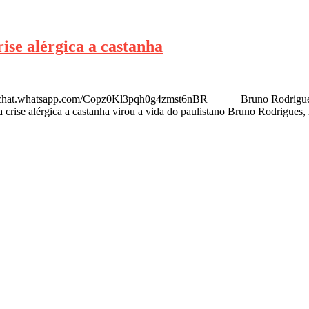
rise alérgica a castanha
hatsapp.com/Copz0Kl3pqh0g4zmst6nBR Bruno Rodrigues ficou 
 crise alérgica a castanha virou a vida do paulistano Bruno Rodrigues,