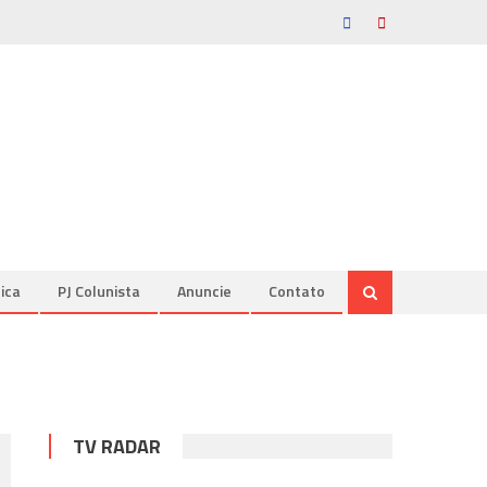
tica
PJ Colunista
Anuncie
Contato
TV RADAR