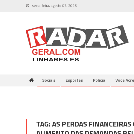
Skip
sexta-feira, agosto 07, 2026
to
content
Sociais
Esportes
Polícia
Você Acre
TAG:
AS PERDAS FINANCEIRA
AUMENTO DAS DEMANDAS REL