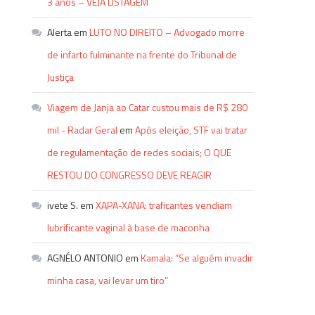
3 anos – VEJA LISTAGEM
Alerta
em
LUTO NO DIREITO – Advogado morre
de infarto fulminante na frente do Tribunal de
Justiça
Viagem de Janja ao Catar custou mais de R$ 280
mil - Radar Geral
em
Após eleição, STF vai tratar
de regulamentação de redes sociais; O QUE
RESTOU DO CONGRESSO DEVE REAGIR
ivete S.
em
XAPA-XANA: traficantes vendiam
lubrificante vaginal à base de maconha
AGNÉLO ANTONIO
em
Kamala: “Se alguém invadir
minha casa, vai levar um tiro”