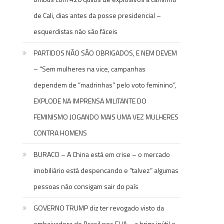
de Cali, dias antes da posse presidencial –
esquerdistas não são fáceis
PARTIDOS NÃO SÃO OBRIGADOS, E NEM DEVEM
– “Sem mulheres na vice, campanhas
dependem de “madrinhas” pelo voto feminino”,
EXPLODE NA IMPRENSA MILITANTE DO
FEMINISMO JOGANDO MAIS UMA VEZ MULHERES
CONTRA HOMENS
BURACO – A China está em crise – o mercado
imobiliário está despencando e “talvez” algumas
pessoas não consigam sair do país
GOVERNO TRUMP diz ter revogado visto da
embaixadora do Brasil nos EUA – a briga inútil e